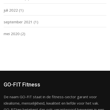
juli 2022
(1)
september 2021
(1)
mei 2020
(2)
GO-FIT Fitness
De naam GO-FiT staat in de fitness-sector garant voor
idealisme, menselijkheid, kwaliteit en liefde voor het vak.
GO-FiTten betekent dan ook: verantwoord bewegen in een